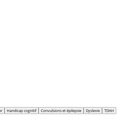
ur
Handicap cognitif
Convulsions et épilepsie
Dyslexie
TDAH