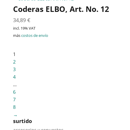
Coderas ELBO, Art. No. 12
34,89
€
incl. 19% VAT
más
costos de envío
1
2
3
4
…
6
7
8
→
surtido
accesorios y repuestos