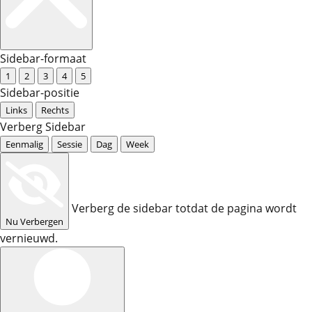
Sidebar-formaat
1
2
3
4
5
Sidebar-positie
Links
Rechts
Verberg Sidebar
Eenmalig
Sessie
Dag
Week
Verberg de sidebar totdat de pagina wordt
Nu Verbergen
vernieuwd.