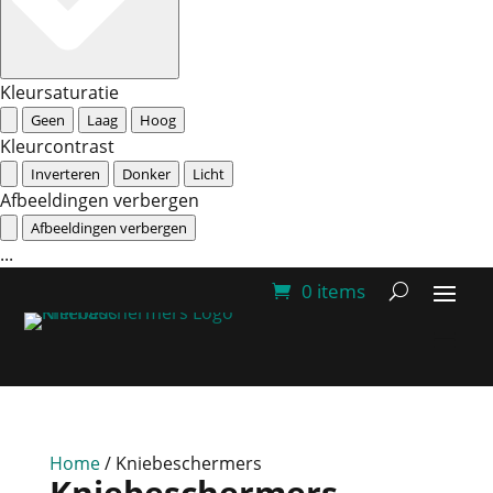
Kleursaturatie
Geen
Laag
Hoog
Kleurcontrast
Inverteren
Donker
Licht
Afbeeldingen verbergen
Afbeeldingen verbergen
...
0 items
Home
/ Kniebeschermers
Kniebeschermers