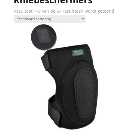
Resultaat 1–9 van de 64 resultaten wordt getoond