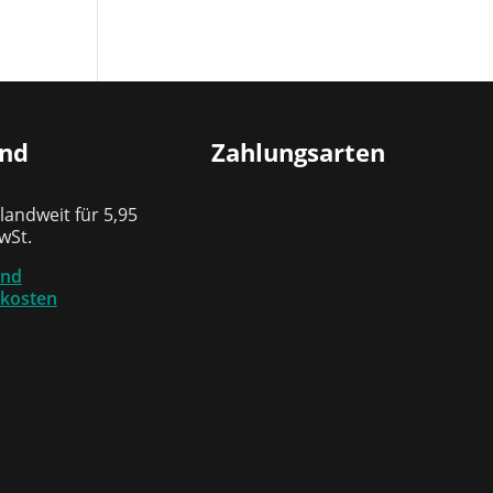
and
Zahlungsarten
andweit für 5,95
MwSt.
und
kosten