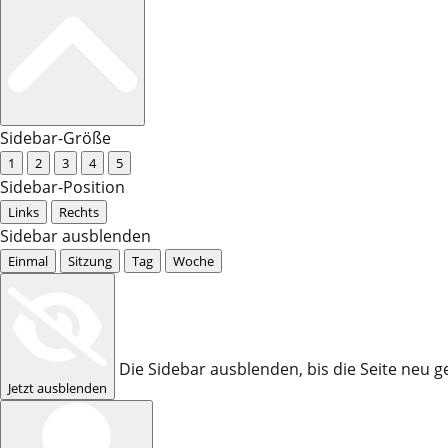
Sidebar-Größe
1
2
3
4
5
Sidebar-Position
Links
Rechts
Sidebar ausblenden
Einmal
Sitzung
Tag
Woche
Die Sidebar ausblenden, bis die Seite neu g
Jetzt ausblenden