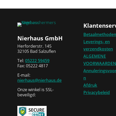
Klantenser
Betaalmethode
Nierhaus GmbH
Leverings- en
Herforderstr. 145
verzendkosten
32105 Bad Salzuflen
ALGEMENE
Tel:
05222 59459
VOORWAARDE
Fax: 05222 4817
Annuleringsvoo
E-mail:
n
nierhaus@nierhaus.de
Afdruk
Onze winkel is SSL-
Privacybeleid
beveiligd: