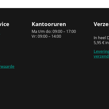
vice
Kantooruren
Verze
Ma t/m do: 09:00 – 17:00
n
Vr: 09:00 – 14:00
In heel 
5,95 € i
Levering
verzend
N
rwaarde