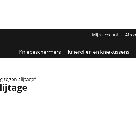
Mijn account
Afro
Kniebeschermers
Knierollen en kniekussens
 tegen slijtage”
ijtage