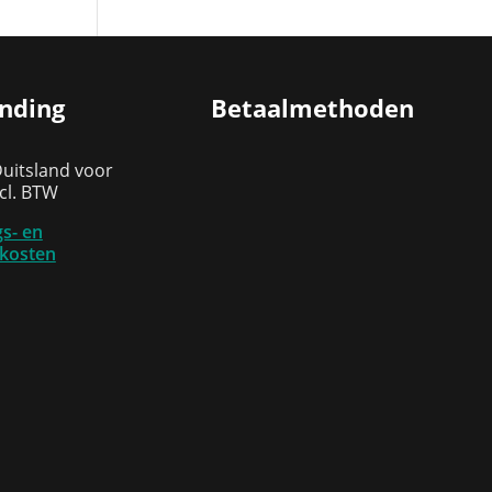
nding
Betaalmethoden
Duitsland voor
ncl. BTW
s- en
kosten