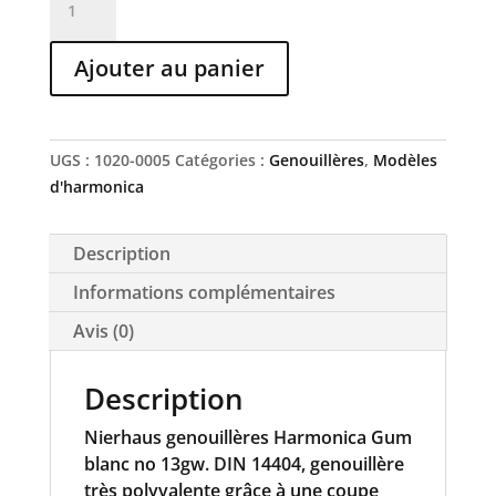
de
HARMONICA
Ajouter au panier
GUM
4
plis
genouillères,
UGS :
1020-0005
Catégories :
Genouillères
,
Modèles
art.
d'harmonica
n°
13gw
Description
(blanc)
(housse
Informations complémentaires
extérieure
Avis (0)
PTE)
Description
Nierhaus genouillères Harmonica Gum
blanc no 13gw. DIN 14404, genouillère
très polyvalente grâce à une coupe