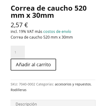
Correa de caucho 520
mm x 30mm
2,57
€
incl. 19% VAT
más
costos de envío
Correa de caucho 520 mm x 30mm
Correa
de
caucho
Añadir al carrito
520
mm
x
30mm
SKU:
7040-0002
Categorías:
accesorios y repuestos
,
cantidad
Rodilleras
Descripción