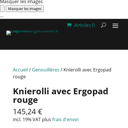
Masquer les images
Masquer les images
...
Articles 0
Accueil
/
Genouillères
/ Knierolli avec Ergopad
rouge
Knierolli avec Ergopad
rouge
145,24
€
incl. 19% VAT
plus
frais d'envoi