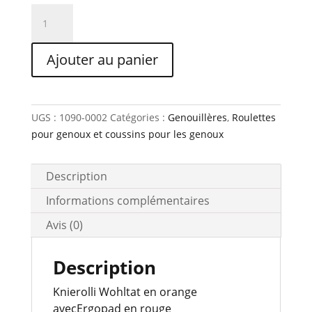
quantité
de
Knierolli
Ajouter au panier
avec
Ergopad
rouge
UGS :
1090-0002
Catégories :
Genouillères
,
Roulettes
pour genoux et coussins pour les genoux
Description
Informations complémentaires
Avis (0)
Description
Knierolli Wohltat en orange
avecErgopad en rouge