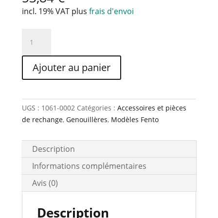
incl. 19% VAT
plus
frais d'envoi
quantité
de
Coussin
Ajouter au panier
de
rechange
(inlay)
pour
UGS :
1061-0002
Catégories :
Accessoires et pièces
Fento
de rechange
,
Genouillères
,
Modèles Fento
MAX
Description
Informations complémentaires
Avis (0)
Description