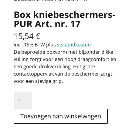
Box kniebeschermers-
PUR Art. nr. 17
15,54
€
incl. 19% BTW
plus
verzendkosten
De beproefde boxvorm met bijzonder dikke
vulling zorgt voor een hoog draagcomfort en
een goede drukverdeling. Het grote
contactoppervlak van de beschermer zorgt
voor een stevige grip.
Box
kniebeschermers-
PUR
Toevoegen aan winkelwagen
Art.
nr.
17