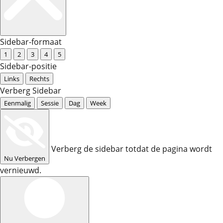
Sidebar-formaat
1
2
3
4
5
Sidebar-positie
Links
Rechts
Verberg Sidebar
Eenmalig
Sessie
Dag
Week
Verberg de sidebar totdat de pagina wordt
Nu Verbergen
vernieuwd.