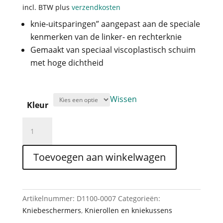
incl. BTW
plus
verzendkosten
knie-uitsparingen” aangepast aan de speciale
kenmerken van de linker- en rechterknie
Gemaakt van speciaal viscoplastisch schuim
met hoge dichtheid
Wissen
Kleur
Kniekussen
Anatomic
Ergopad
Toevoegen aan winkelwagen
Art
no.
48
aantal
Artikelnummer:
D1100-0007
Categorieën:
Kniebeschermers
,
Knierollen en kniekussens